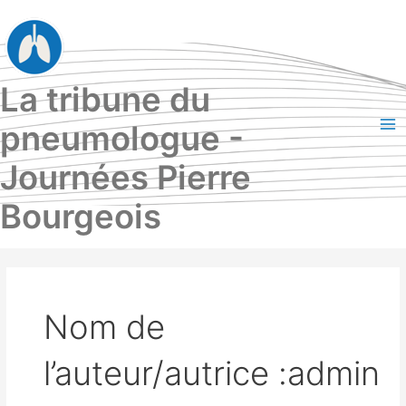
Aller
au
contenu
La tribune du
pneumologue -
Ma
Journées Pierre
Me
Bourgeois
Nom de
l’auteur/autrice :admin