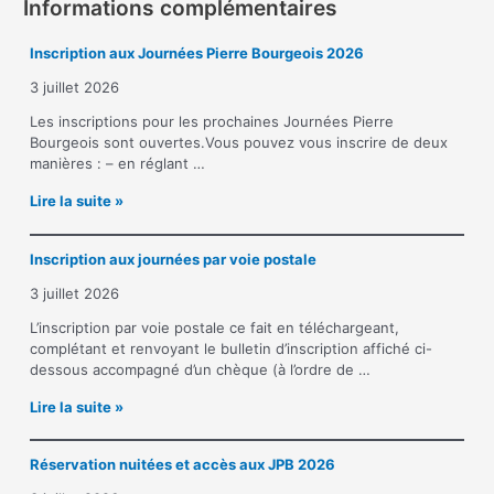
Informations complémentaires
Inscription aux Journées Pierre Bourgeois 2026
3 juillet 2026
Les inscriptions pour les prochaines Journées Pierre
Bourgeois sont ouvertes.Vous pouvez vous inscrire de deux
manières : – en réglant …
I
Lire la suite »
n
s
Inscription aux journées par voie postale
c
r
3 juillet 2026
i
p
L’inscription par voie postale ce fait en téléchargeant,
t
complétant et renvoyant le bulletin d’inscription affiché ci-
i
dessous accompagné d’un chèque (à l’ordre de …
o
I
Lire la suite »
n
n
a
s
u
Réservation nuitées et accès aux JPB 2026
c
x
r
J