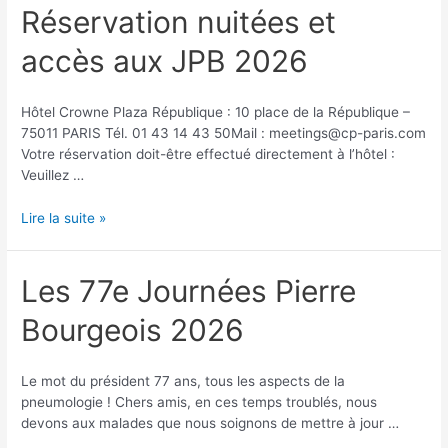
Réservation nuitées et
accès aux JPB 2026
Hôtel Crowne Plaza République : 10 place de la République –
75011 PARIS Tél. 01 43 14 43 50Mail : meetings@cp-paris.com
Votre réservation doit-être effectué directement à l’hôtel :
Veuillez …
Réservation
Lire la suite »
nuitées
et
accès
Les 77e Journées Pierre
aux
Bourgeois 2026
JPB
2026
Le mot du président 77 ans, tous les aspects de la
pneumologie ! Chers amis, en ces temps troublés, nous
devons aux malades que nous soignons de mettre à jour …