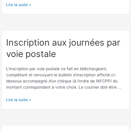
Inscription
Lire la suite »
aux
Journées
Pierre
Bourgeois
2026
Inscription aux journées par
voie postale
L’inscription par voie postale ce fait en téléchargeant,
complétant et renvoyant le bulletin d’inscription affiché ci-
dessous accompagné d’un chèque (à l’ordre de l’AFCPP) du
montant correspondant à votre choix. Le courrier doit-être …
Inscription
Lire la suite »
aux
journées
par
voie
postale