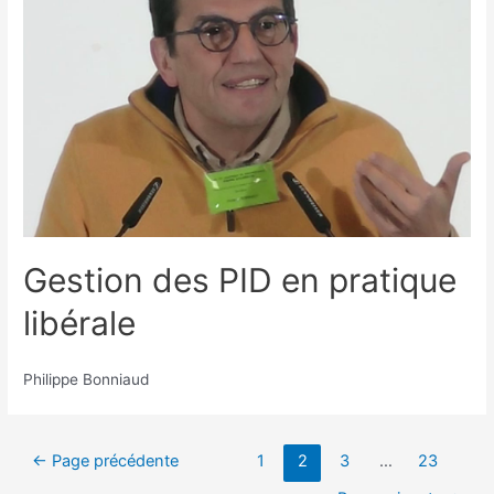
Gestion des PID en pratique
libérale
Philippe Bonniaud
Pagination
←
Page précédente
1
2
3
…
23
des