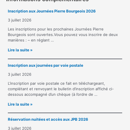
Inscription aux Journées Pierre Bourgeois 2026
3 juillet 2026
Les inscriptions pour les prochaines Journées Pierre
Bourgeois sont ouvertes.Vous pouvez vous inscrire de deux
manières : – en réglant …
I
Lire la suite »
n
s
Inscription aux journées par voie postale
c
r
3 juillet 2026
i
p
L’inscription par voie postale ce fait en téléchargeant,
t
complétant et renvoyant le bulletin d’inscription affiché ci-
i
dessous accompagné d’un chèque (à l’ordre de …
o
I
Lire la suite »
n
n
a
s
u
Réservation nuitées et accès aux JPB 2026
c
x
r
J
3 juillet 2026