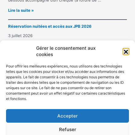
dessous accompagné d’un chèque (à l’ordre de …
o
I
Lire la suite »
n
n
a
s
u
Réservation nuitées et accès aux JPB 2026
c
x
r
J
3 juillet 2026
i
o
p
Hôtel Crowne Plaza République : 10 place de la République –
u
Gérer le consentement aux
t
75011 PARIS Tél. 01 43 14 43 50Mail : …
r
cookies
i
n
R
Lire la suite »
o
é
é
Pour offrir les meilleures expériences, nous utilisons des technologies
n
e
telles que les cookies pour stocker et/ou accéder aux informations des
s
a
s
appareils. Le fait de consentir à ces technologies nous permettra de
e
u
P
traiter des données telles que le comportement de navigation ou les ID
r
x
i
uniques sur ce site. Le fait de ne pas consentir ou de retirer son
v
j
e
consentement peut avoir un effet négatif sur certaines caractéristiques
a
o
r
Politique de confidentialité
et fonctions.
t
u
r
Politique de cookies (UE)
i
r
e
o
n
B
Accepter
n
é
o
n
e
u
Refuser
u
s
r
i