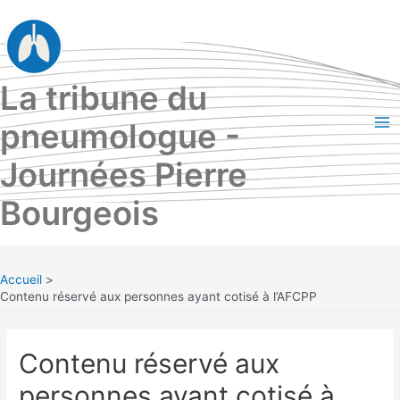
Aller
au
contenu
La tribune du
pneumologue -
Ma
Journées Pierre
Me
Bourgeois
Accueil
Contenu réservé aux personnes ayant cotisé à l’AFCPP
Contenu réservé aux
personnes ayant cotisé à