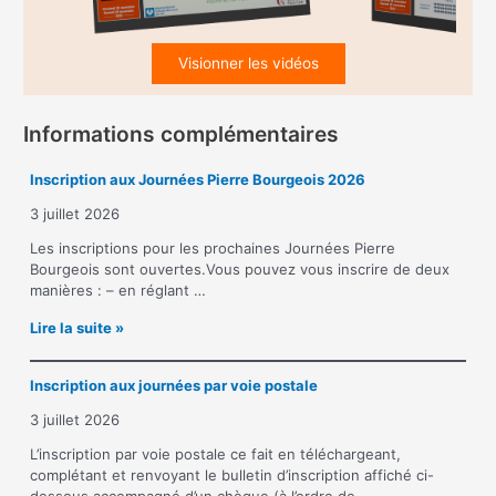
Visionner les vidéos
Informations complémentaires
Inscription aux Journées Pierre Bourgeois 2026
3 juillet 2026
Les inscriptions pour les prochaines Journées Pierre
Bourgeois sont ouvertes.Vous pouvez vous inscrire de deux
manières : – en réglant …
I
Lire la suite »
n
s
Inscription aux journées par voie postale
c
r
3 juillet 2026
i
p
L’inscription par voie postale ce fait en téléchargeant,
t
complétant et renvoyant le bulletin d’inscription affiché ci-
i