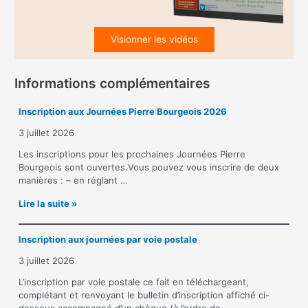
Visionner les vidéos
Informations complémentaires
Inscription aux Journées Pierre Bourgeois 2026
3 juillet 2026
Les inscriptions pour les prochaines Journées Pierre
Bourgeois sont ouvertes.Vous pouvez vous inscrire de deux
manières : – en réglant …
I
Lire la suite »
n
s
Inscription aux journées par voie postale
c
r
3 juillet 2026
i
p
L’inscription par voie postale ce fait en téléchargeant,
t
complétant et renvoyant le bulletin d’inscription affiché ci-
i