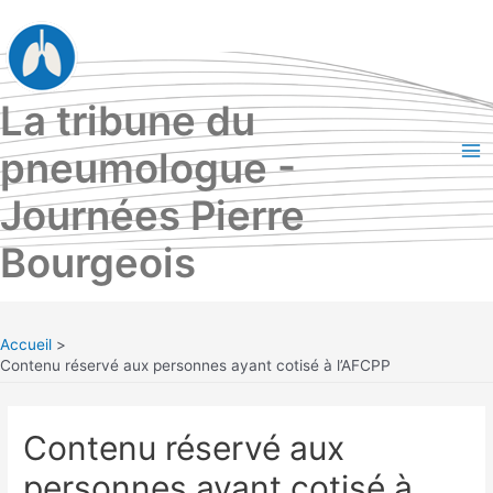
Aller
au
contenu
La tribune du
pneumologue -
Ma
Journées Pierre
Me
Bourgeois
Accueil
Contenu réservé aux personnes ayant cotisé à l’AFCPP
Contenu réservé aux
personnes ayant cotisé à