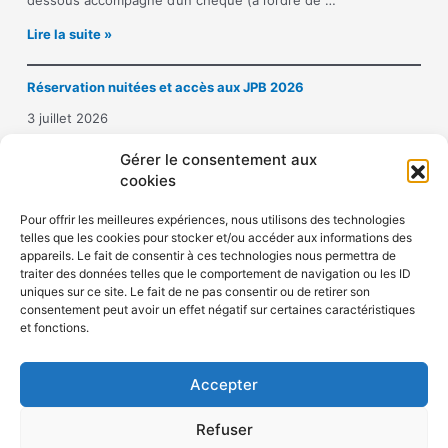
dessous accompagné d’un chèque (à l’ordre de …
o
I
Lire la suite »
n
n
a
s
u
Réservation nuitées et accès aux JPB 2026
c
x
r
J
3 juillet 2026
i
o
p
Hôtel Crowne Plaza République : 10 place de la République –
u
Gérer le consentement aux
t
75011 PARIS Tél. 01 43 14 43 50Mail : …
r
cookies
i
n
R
Lire la suite »
o
é
é
Pour offrir les meilleures expériences, nous utilisons des technologies
n
e
telles que les cookies pour stocker et/ou accéder aux informations des
s
a
s
appareils. Le fait de consentir à ces technologies nous permettra de
e
u
P
traiter des données telles que le comportement de navigation ou les ID
r
x
i
uniques sur ce site. Le fait de ne pas consentir ou de retirer son
v
j
e
consentement peut avoir un effet négatif sur certaines caractéristiques
a
o
r
Politique de confidentialité
et fonctions.
t
u
r
Politique de cookies (UE)
i
r
e
o
n
B
Accepter
n
é
o
n
e
u
Refuser
u
s
r
i