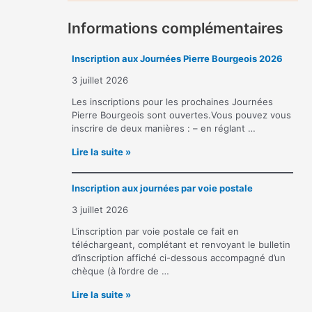
Informations complémentaires
Inscription aux Journées Pierre Bourgeois 2026
3 juillet 2026
Les inscriptions pour les prochaines Journées
Pierre Bourgeois sont ouvertes.Vous pouvez vous
inscrire de deux manières : – en réglant …
I
Lire la suite »
n
s
Inscription aux journées par voie postale
c
r
3 juillet 2026
i
p
L’inscription par voie postale ce fait en
t
téléchargeant, complétant et renvoyant le bulletin
i
d’inscription affiché ci-dessous accompagné d’un
o
chèque (à l’ordre de …
n
I
Lire la suite »
a
n
u