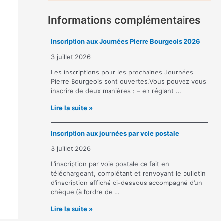
Informations complémentaires
Inscription aux Journées Pierre Bourgeois 2026
3 juillet 2026
Les inscriptions pour les prochaines Journées
Pierre Bourgeois sont ouvertes.Vous pouvez vous
inscrire de deux manières : – en réglant …
I
Lire la suite »
n
s
Inscription aux journées par voie postale
c
r
3 juillet 2026
i
p
L’inscription par voie postale ce fait en
t
téléchargeant, complétant et renvoyant le bulletin
i
d’inscription affiché ci-dessous accompagné d’un
o
chèque (à l’ordre de …
n
I
Lire la suite »
a
n
u