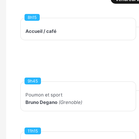
8h15
Accueil / café
9h45
Poumon et sport
Bruno Degano
(Grenoble)
11h15