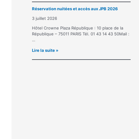
s
x
Réservation nuitées et accès aux JPB 2026
c
J
r
o
3 juillet 2026
i
u
p
Hôtel Crowne Plaza République : 10 place de la
r
t
République – 75011 PARIS Tél. 01 43 14 43 50Mail :
n
i
…
é
o
e
R
Lire la suite »
n
s
é
a
P
s
u
i
e
x
e
r
j
r
v
o
r
a
u
e
t
r
B
i
n
o
o
é
u
n
e
r
n
s
g
u
p
e
i
a
o
t
r
i
é