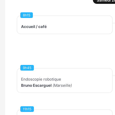
Samedi 2
8h15
Accueil / café
9h45
Endoscopie robotique
Bruno Escarguel
(Marseille)
11h15