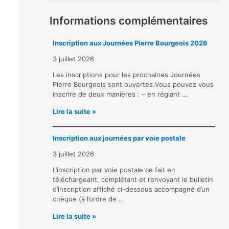
Informations complémentaires
Inscription aux Journées Pierre Bourgeois 2026
3 juillet 2026
Les inscriptions pour les prochaines Journées
Pierre Bourgeois sont ouvertes.Vous pouvez vous
inscrire de deux manières : – en réglant …
I
Lire la suite »
n
s
Inscription aux journées par voie postale
c
r
3 juillet 2026
i
p
L’inscription par voie postale ce fait en
t
téléchargeant, complétant et renvoyant le bulletin
i
d’inscription affiché ci-dessous accompagné d’un
o
chèque (à l’ordre de …
n
I
Lire la suite »
a
n
u