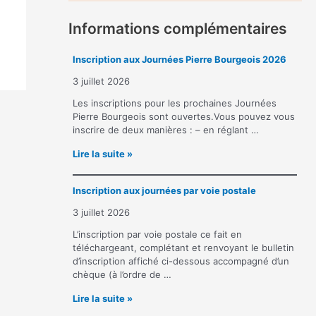
Informations complémentaires
Inscription aux Journées Pierre Bourgeois 2026
3 juillet 2026
Les inscriptions pour les prochaines Journées
Pierre Bourgeois sont ouvertes.Vous pouvez vous
inscrire de deux manières : – en réglant …
I
Lire la suite »
n
s
Inscription aux journées par voie postale
c
r
3 juillet 2026
i
p
L’inscription par voie postale ce fait en
t
téléchargeant, complétant et renvoyant le bulletin
i
d’inscription affiché ci-dessous accompagné d’un
o
chèque (à l’ordre de …
n
I
Lire la suite »
a
n
u