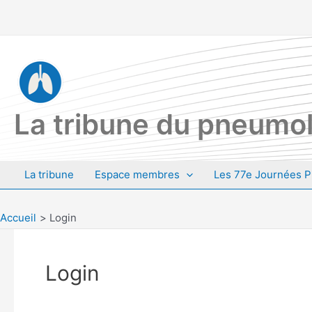
Aller
au
contenu
La tribune du pneumol
La tribune
Espace membres
Les 77e Journées P
Accueil
Login
Login