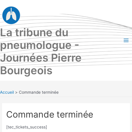
Aller
au
contenu
La tribune du
pneumologue -
Ma
Journées Pierre
Me
Bourgeois
Accueil
Commande terminée
Commande terminée
[tec_tickets_success]