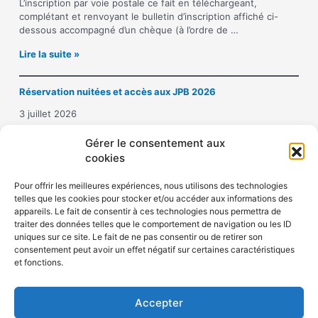
p
L’inscription par voie postale ce fait en téléchargeant,
t
complétant et renvoyant le bulletin d’inscription affiché ci-
i
dessous accompagné d’un chèque (à l’ordre de …
o
I
Lire la suite »
n
n
a
s
u
Réservation nuitées et accès aux JPB 2026
c
x
r
J
3 juillet 2026
i
o
p
Hôtel Crowne Plaza République : 10 place de la République –
u
Gérer le consentement aux
t
75011 PARIS Tél. 01 43 14 43 50Mail : …
r
cookies
i
n
R
Lire la suite »
o
é
é
Pour offrir les meilleures expériences, nous utilisons des technologies
n
e
telles que les cookies pour stocker et/ou accéder aux informations des
s
a
s
appareils. Le fait de consentir à ces technologies nous permettra de
e
u
P
traiter des données telles que le comportement de navigation ou les ID
r
x
i
uniques sur ce site. Le fait de ne pas consentir ou de retirer son
v
j
e
consentement peut avoir un effet négatif sur certaines caractéristiques
a
o
r
Politique de confidentialité
et fonctions.
t
u
r
Politique de cookies (UE)
i
r
e
o
n
B
Accepter
n
é
o