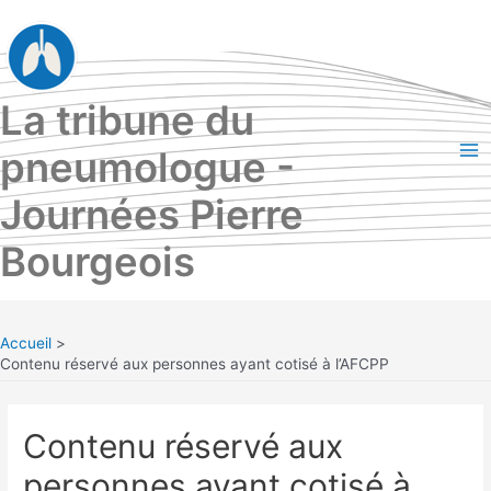
Aller
au
contenu
La tribune du
pneumologue -
Ma
Journées Pierre
Me
Bourgeois
Accueil
Contenu réservé aux personnes ayant cotisé à l’AFCPP
Contenu réservé aux
personnes ayant cotisé à