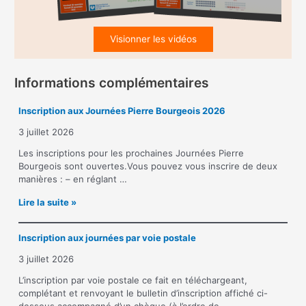
Visionner les vidéos
Informations complémentaires
Inscription aux Journées Pierre Bourgeois 2026
3 juillet 2026
Les inscriptions pour les prochaines Journées Pierre
Bourgeois sont ouvertes.Vous pouvez vous inscrire de deux
manières : – en réglant …
I
Lire la suite »
n
s
Inscription aux journées par voie postale
c
r
3 juillet 2026
i
p
L’inscription par voie postale ce fait en téléchargeant,
t
complétant et renvoyant le bulletin d’inscription affiché ci-
i