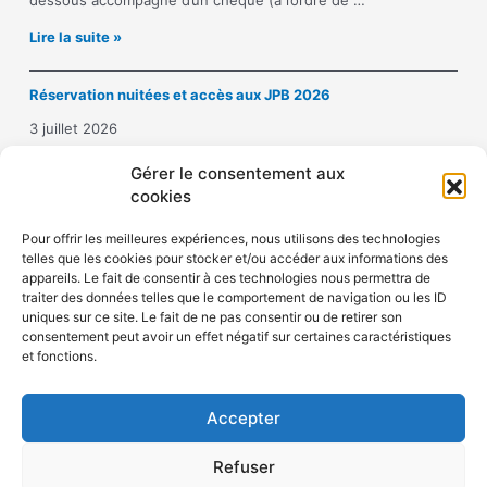
dessous accompagné d’un chèque (à l’ordre de …
o
I
Lire la suite »
n
n
a
s
u
Réservation nuitées et accès aux JPB 2026
c
x
r
J
3 juillet 2026
i
o
p
Hôtel Crowne Plaza République : 10 place de la République –
u
Gérer le consentement aux
t
75011 PARIS Tél. 01 43 14 43 50Mail : …
r
cookies
i
n
R
Lire la suite »
o
é
é
Pour offrir les meilleures expériences, nous utilisons des technologies
n
e
telles que les cookies pour stocker et/ou accéder aux informations des
s
a
s
appareils. Le fait de consentir à ces technologies nous permettra de
e
u
P
traiter des données telles que le comportement de navigation ou les ID
r
x
i
uniques sur ce site. Le fait de ne pas consentir ou de retirer son
v
j
e
consentement peut avoir un effet négatif sur certaines caractéristiques
a
o
r
Politique de confidentialité
et fonctions.
t
u
r
Politique de cookies (UE)
i
r
e
o
n
B
Accepter
n
é
o
n
e
u
Refuser
u
s
r
i