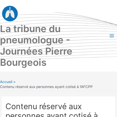
Aller
au
contenu
La tribune du
pneumologue -
Ma
Journées Pierre
Me
Bourgeois
Accueil
Contenu réservé aux personnes ayant cotisé à l’AFCPP
Contenu réservé aux
personnes ayant cotisé à