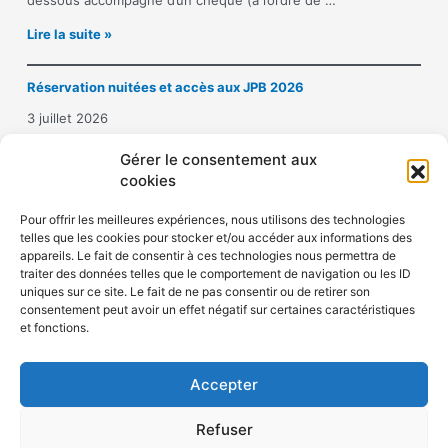
dessous accompagné d’un chèque (à l’ordre de …
o
I
Lire la suite »
n
n
a
s
u
Réservation nuitées et accès aux JPB 2026
c
x
r
J
3 juillet 2026
i
o
p
Hôtel Crowne Plaza République : 10 place de la République –
u
Gérer le consentement aux
t
75011 PARIS Tél. 01 43 14 43 50Mail : …
r
cookies
i
n
R
Lire la suite »
o
é
é
Pour offrir les meilleures expériences, nous utilisons des technologies
n
e
telles que les cookies pour stocker et/ou accéder aux informations des
s
a
s
appareils. Le fait de consentir à ces technologies nous permettra de
e
u
P
traiter des données telles que le comportement de navigation ou les ID
r
x
i
uniques sur ce site. Le fait de ne pas consentir ou de retirer son
v
j
e
consentement peut avoir un effet négatif sur certaines caractéristiques
a
o
r
Politique de confidentialité
et fonctions.
t
u
r
Politique de cookies (UE)
i
r
e
o
n
B
Accepter
n
é
o
n
e
u
Refuser
u
s
r
i