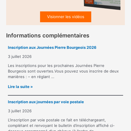
Visionner les vidéos
Informations complémentaires
Inscription aux Journées Pierre Bourgeois 2026
3 juillet 2026
Les inscriptions pour les prochaines Journées Pierre
Bourgeois sont ouvertes.Vous pouvez vous inscrire de deux
manières : – en réglant …
I
Lire la suite »
n
s
Inscription aux journées par voie postale
c
r
3 juillet 2026
i
p
L’inscription par voie postale ce fait en téléchargeant,
t
complétant et renvoyant le bulletin d’inscription affiché ci-
i